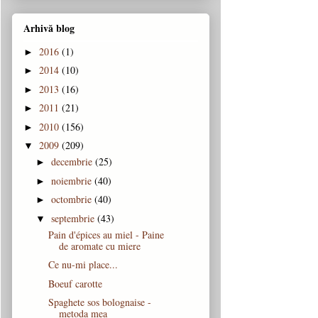
Arhivă blog
2016
(1)
►
2014
(10)
►
2013
(16)
►
2011
(21)
►
2010
(156)
►
2009
(209)
▼
decembrie
(25)
►
noiembrie
(40)
►
octombrie
(40)
►
septembrie
(43)
▼
Pain d'épices au miel - Paine
de aromate cu miere
Ce nu-mi place...
Boeuf carotte
Spaghete sos bolognaise -
metoda mea