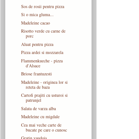
Sos de rosii pentru pizza
Si o mica gluma...
Madeleine cacao
Risotto verde cu carne de
porc
Aluat pentru pizza
Pizza ardei si mozzarela
Flammenkueche - pizza
d'Alsace
Briose frantuzesti
Madeleine - originea lor si
reteta de baza
Cartofi prajiti cu usturoi si
patrunjel
Salata de varza alba
Madeleine cu migdale
Cea mai veche carte de
bucate pe care o cunosc
Gratin vaudois