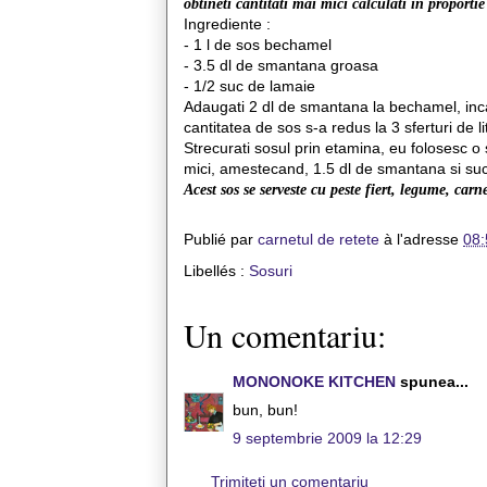
obtineti cantitati mai mici calculati in proportie
Ingrediente :
- 1 l de sos bechamel
- 3.5 dl de smantana groasa
- 1/2 suc de lamaie
Adaugati 2 dl de smantana la bechamel, inca
cantitatea de sos s-a redus la 3 sferturi de li
Strecurati sosul prin etamina, eu folosesc o 
mici, amestecand, 1.5 dl de smantana si suc
Acest sos se serveste cu peste fiert, legume, carn
Publié par
carnetul de retete
à l'adresse
08:
Libellés :
Sosuri
Un comentariu:
MONONOKE KITCHEN
spunea...
bun, bun!
9 septembrie 2009 la 12:29
Trimiteți un comentariu